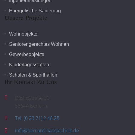
Ingenieurleistungen
Energetische Sanierung
Unsere Projekte
Wohnobjekte
Seniorengerechtes Wohnen
Gewerbeobjekte
Kindertagesstätten
Schulen & Sporthallen
Ihr Kontakt Zu Uns
Düsingstraße 30
58644 Iserlohn
Tel. (0 23 71) 2 48 28
info@bernard-haustechnik.de