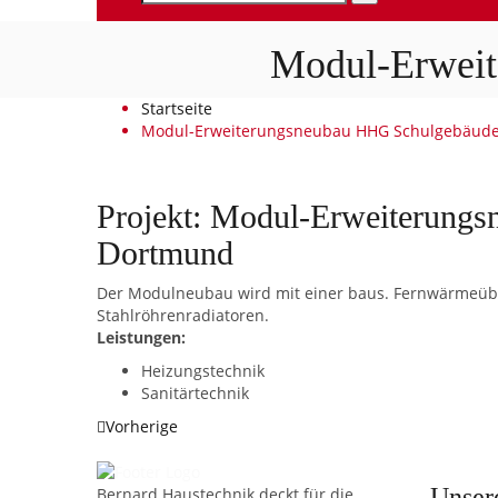
Modul-Erwei
Startseite
Modul-Erweiterungsneubau HHG Schulgebäud
Projekt: Modul-Erweiterung
Dortmund
Der Modulneubau wird mit einer baus. Fernwärmeüber
Stahlröhrenradiatoren.
Leistungen:
Heizungstechnik
Sanitärtechnik
Vorherige
Unser
Bernard Haustechnik deckt für die