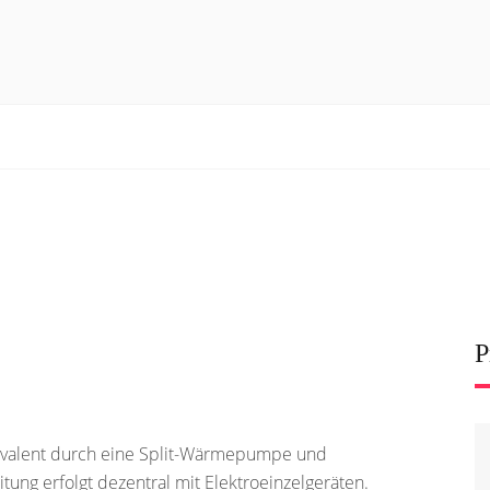
P
ovalent durch eine Split-Wärmepumpe und
ng erfolgt dezentral mit Elektroeinzelgeräten.